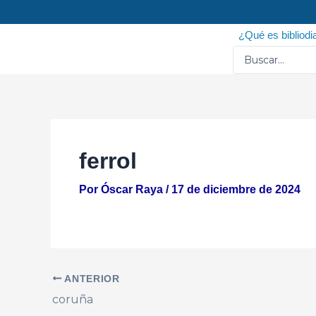
Ir
Navegación
al
de
¿Qué es bibliodi
contenido
entradas
Search
...
ferrol
Por
Óscar Raya
/
17 de diciembre de 2024
ANTERIOR
coruña