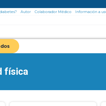
odiabetes?
Autor
Colaborador Médico
Información a us
ados
 física