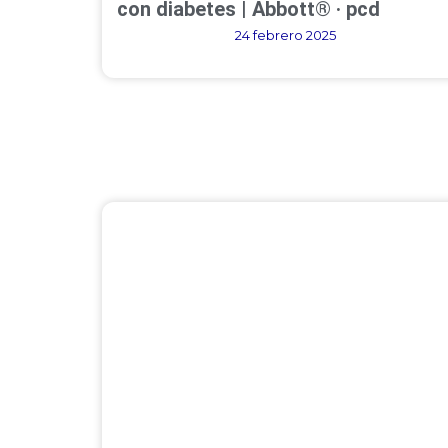
con diabetes | Abbott® · pcd
24 febrero 2025