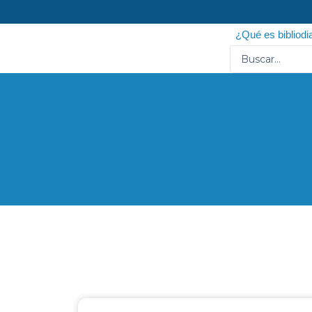
Ir
al
¿Qué es bibliodi
contenido
Search
...