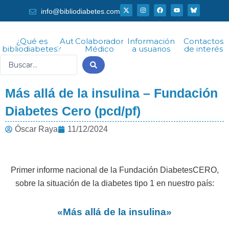
Ir
X
I
F
Y
info@bibliodiabetes.com
-
n
a
o
al
t
s
c
u
w
t
e
t
i
a
b
u
contenido
t
g
o
b
¿Qué es
Autor
Colaborador
Información
Contactos
t
r
o
e
bibliodiabetes?
Médico
a usuarios
de interés
e
a
k
r
m
Search
...
Más allá de la insulina – Fundación
Diabetes Cero (pcd/pf)
Óscar Raya
11/12/2024
Primer informe nacional de la Fundación DiabetesCERO,
sobre la situación de la diabetes tipo 1 en nuestro país:
«Más allá de la insulina»