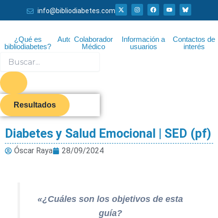
Ir
X
I
F
Y
info@bibliodiabetes.com
-
n
a
o
al
t
s
c
u
w
t
e
t
i
a
b
u
contenido
t
g
o
b
¿Qué es
Autor
Colaborador
Información a
Contactos de
t
r
o
e
bibliodiabetes?
Médico
usuarios
interés
e
a
k
r
m
Search
...
Resultados
Diabetes y Salud Emocional | SED (pf)
Óscar Raya
28/09/2024
«¿Cuáles son los objetivos de esta
guía?