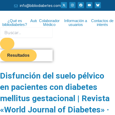
Ir
X
I
F
Y
info@bibliodiabetes.com
-
n
a
o
al
t
s
c
u
w
t
e
t
i
a
b
u
contenido
t
g
o
b
¿Qué es
Autor
Colaborador
Información a
Contactos de
t
r
o
e
bibliodiabetes?
Médico
usuarios
interés
e
a
k
r
m
Search
...
Resultados
Disfunción del suelo pélvico
en pacientes con diabetes
mellitus gestacional | Revista
«World Journal of Diabetes» ·