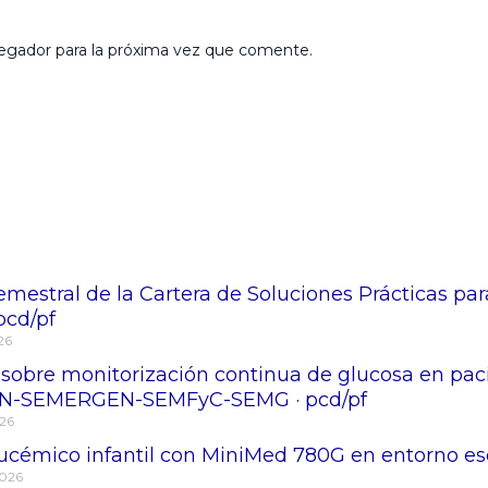
egador para la próxima vez que comente.
mestral de la Cartera de Soluciones Prácticas para
 pcd/pf
026
sobre monitorización continua de glucosa en paci
EN-SEMERGEN-SEMFyC-SEMG · pcd/pf
026
ucémico infantil con MiniMed 780G en entorno esco
2026