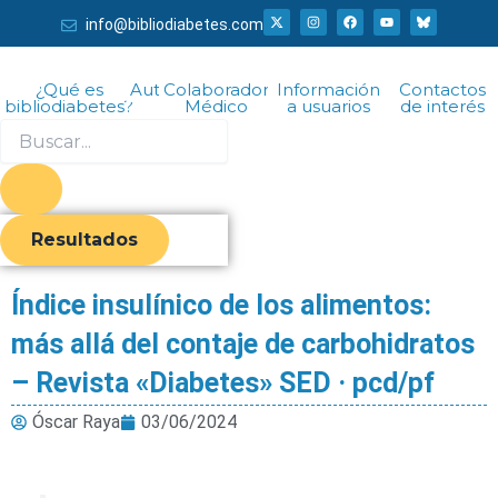
Ir
X
I
F
Y
info@bibliodiabetes.com
-
n
a
o
al
t
s
c
u
w
t
e
t
i
a
b
u
contenido
t
g
o
b
¿Qué es
Autor
Colaborador
Información
Contactos
t
r
o
e
bibliodiabetes?
Médico
a usuarios
de interés
e
a
k
r
m
Search
...
Resultados
Índice insulínico de los alimentos:
más allá del contaje de carbohidratos
– Revista «Diabetes» SED · pcd/pf
Óscar Raya
03/06/2024