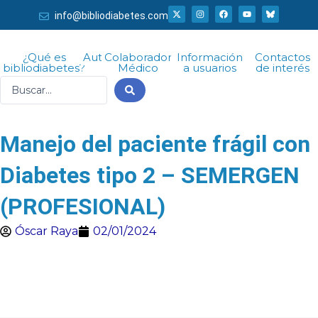
Ir
X
I
F
Y
info@bibliodiabetes.com
-
n
a
o
al
t
s
c
u
w
t
e
t
i
a
b
u
contenido
t
g
o
b
¿Qué es
Autor
Colaborador
Información
Contactos
t
r
o
e
bibliodiabetes?
Médico
a usuarios
de interés
e
a
k
r
m
Search
...
Manejo del paciente frágil con
Diabetes tipo 2 – SEMERGEN
(PROFESIONAL)
Óscar Raya
02/01/2024