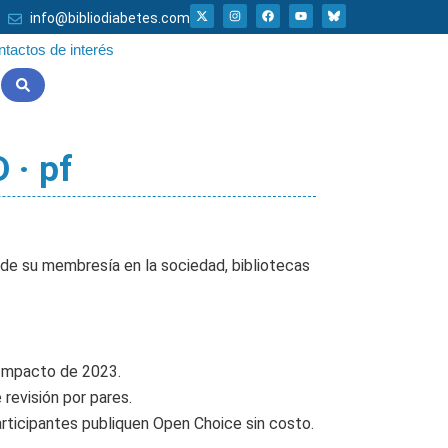
X
I
F
Y
info@bibliodiabetes.com
-
n
a
o
t
s
c
u
w
t
e
t
tactos de interés
i
a
b
u
t
g
o
b
t
r
o
e
e
a
k
r
m
 · pf
s de su membresía en la sociedad, bibliotecas
e Impacto de 2023.
revisión por pares.
participantes publiquen Open Choice sin costo.