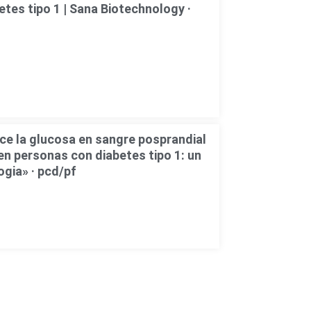
tes tipo 1 | Sana Biotechnology ·
uce la glucosa en sangre posprandial
en personas con diabetes tipo 1: un
ogia» · pcd/pf