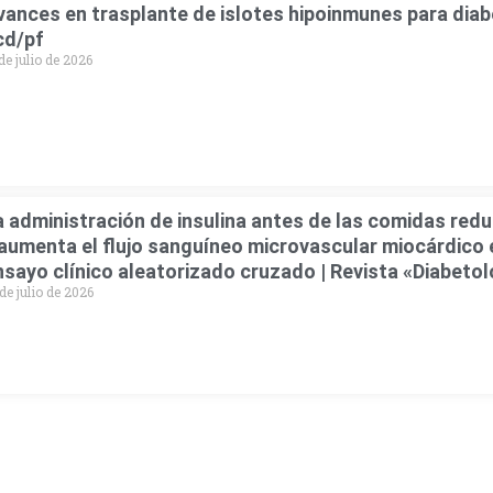
vances en trasplante de islotes hipoinmunes para diabe
cd/pf
de julio de 2026
a administración de insulina antes de las comidas red
 aumenta el flujo sanguíneo microvascular miocárdico 
nsayo clínico aleatorizado cruzado | Revista «Diabetol
de julio de 2026