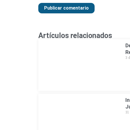
Artículos relacionados
D
R
3 
I
J
31 