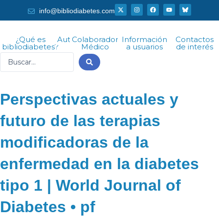
Ir
X
I
F
Y
info@bibliodiabetes.com
-
n
a
o
al
t
s
c
u
w
t
e
t
i
a
b
u
contenido
t
g
o
b
¿Qué es
Autor
Colaborador
Información
Contactos
t
r
o
e
bibliodiabetes?
Médico
a usuarios
de interés
e
a
k
r
m
Search
...
Perspectivas actuales y
futuro de las terapias
modificadoras de la
enfermedad en la diabetes
tipo 1 | World Journal of
Diabetes • pf