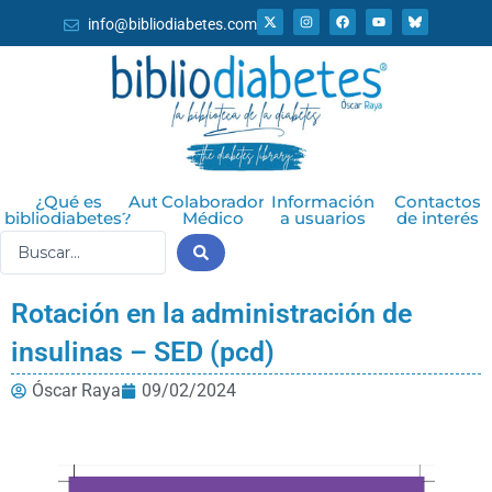
Ir
X
I
F
Y
info@bibliodiabetes.com
-
n
a
o
al
t
s
c
u
w
t
e
t
i
a
b
u
contenido
t
g
o
b
t
r
o
e
e
a
k
r
m
¿Qué es
Autor
Colaborador
Información
Contactos
bibliodiabetes?
Médico
a usuarios
de interés
Search
...
Rotación en la administración de
insulinas – SED (pcd)
Óscar Raya
09/02/2024