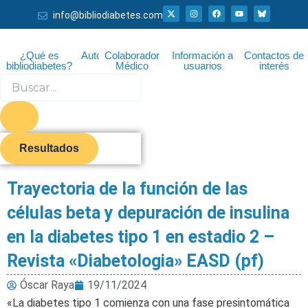
Ir
X
I
F
Y
info@bibliodiabetes.com
-
n
a
o
al
t
s
c
u
w
t
e
t
i
a
b
u
contenido
t
g
o
b
¿Qué es
Autor
Colaborador
Información a
Contactos de
t
r
o
e
bibliodiabetes?
Médico
usuarios
interés
e
a
k
r
m
Search
...
Resultados
Trayectoria de la función de las
células beta y depuración de insulina
en la diabetes tipo 1 en estadio 2 –
Revista «Diabetologia» EASD (pf)
Óscar Raya
19/11/2024
«La diabetes tipo 1 comienza con una fase presintomática