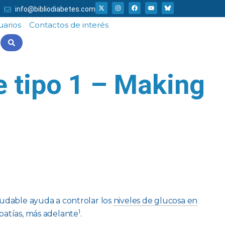
X
I
F
Y
info@bibliodiabetes.com
-
n
a
o
t
s
c
u
w
t
e
t
uarios
Contactos de interés
i
a
b
u
t
g
o
b
t
r
o
e
e
a
k
r
m
e tipo 1 – Making
ludable ayuda a controlar los
niveles de glucosa en
1
opatías, más adelante
.