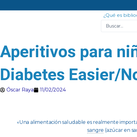
Ir
al
¿Qué es bibli
contenido
Search
...
Aperitivos para ni
Diabetes Easier/N
Óscar Raya
11/02/2024
«
Una alimentación saludable es realmente importa
sangre
(azúcar en sa