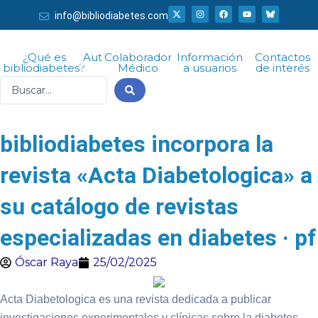
Ir
X
I
F
Y
info@bibliodiabetes.com
-
n
a
o
al
t
s
c
u
w
t
e
t
i
a
b
u
contenido
t
g
o
b
¿Qué es
Autor
Colaborador
Información
Contactos
t
r
o
e
bibliodiabetes?
Médico
a usuarios
de interés
e
a
k
r
m
Search
...
bibliodiabetes incorpora la
revista «Acta Diabetologica» a
su catálogo de revistas
especializadas en diabetes · pf
Óscar Raya
25/02/2025
Acta Diabetologica es una revista dedicada a publicar
investigaciones experimentales y clínicas sobre la diabetes