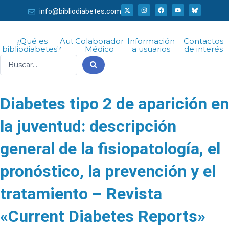
Ir
X
I
F
Y
info@bibliodiabetes.com
-
n
a
o
al
t
s
c
u
w
t
e
t
i
a
b
u
contenido
t
g
o
b
¿Qué es
Autor
Colaborador
Información
Contactos
t
r
o
e
bibliodiabetes?
Médico
a usuarios
de interés
e
a
k
r
m
Search
...
Diabetes tipo 2 de aparición en
la juventud: descripción
general de la fisiopatología, el
pronóstico, la prevención y el
tratamiento – Revista
«Current Diabetes Reports»