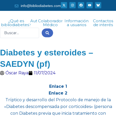
Ir
X
I
F
Y
info@bibliodiabetes.com
-
n
a
o
al
t
s
c
u
w
t
e
t
i
a
b
u
contenido
t
g
o
b
¿Qué es
Autor
Colaborador
Información
Contactos
t
r
o
e
bibliodiabetes?
Médico
a usuarios
de interés
e
a
k
r
m
Search
...
Diabetes y esteroides –
SAEDYN (pf)
Óscar Raya
11/07/2024
Enlace 1
Enlace 2
Tríptico y desarrollo del Protocolo de manejo de la
«Diabetes descompensada por corticoides» (persona
con Diabetes previa que inicia tratamiento con