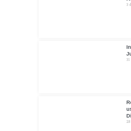
3 
I
J
31 
R
u
D
28