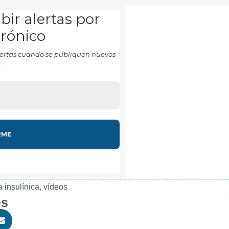
bir alertas por
trónico
 alertas cuando se publiquen nuevos
.
a insulínica
,
vídeos
es