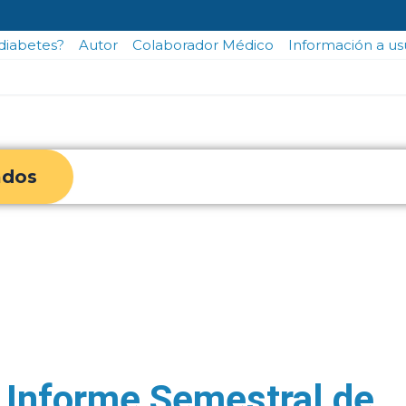
odiabetes?
Autor
Colaborador Médico
Información a us
ados
Informe Semestral de