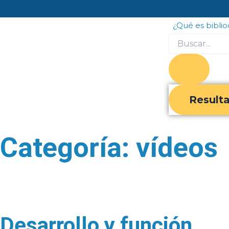
Ir
al
¿Qué es bibli
contenido
Search
...
Result
Categoría: vídeos
Desarrollo y función