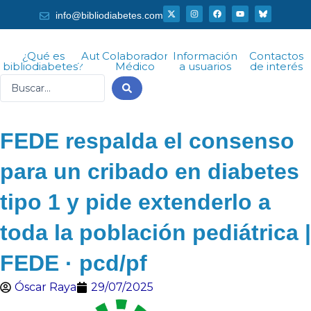
Ir
X
I
F
Y
info@bibliodiabetes.com
-
n
a
o
al
t
s
c
u
w
t
e
t
i
a
b
u
contenido
t
g
o
b
¿Qué es
Autor
Colaborador
Información
Contactos
t
r
o
e
bibliodiabetes?
Médico
a usuarios
de interés
e
a
k
r
m
Search
...
FEDE respalda el consenso
para un cribado en diabetes
tipo 1 y pide extenderlo a
toda la población pediátrica |
FEDE · pcd/pf
Óscar Raya
29/07/2025