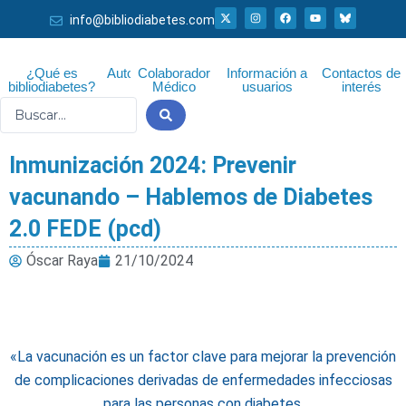
Ir
X
I
F
Y
info@bibliodiabetes.com
-
n
a
o
al
t
s
c
u
w
t
e
t
i
a
b
u
contenido
t
g
o
b
¿Qué es
Autor
Colaborador
Información a
Contactos de
t
r
o
e
bibliodiabetes?
Médico
usuarios
interés
e
a
k
r
m
Search
...
Inmunización 2024: Prevenir
vacunando – Hablemos de Diabetes
2.0 FEDE (pcd)
Óscar Raya
21/10/2024
«
La vacunación es un factor clave para mejorar la prevención
de complicaciones derivadas de enfermedades infecciosas
para las personas con diabetes.