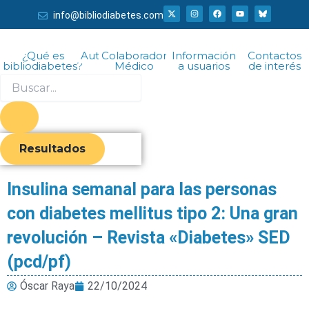
Ir
X
I
F
Y
info@bibliodiabetes.com
-
n
a
o
al
t
s
c
u
w
t
e
t
i
a
b
u
contenido
t
g
o
b
¿Qué es
Autor
Colaborador
Información
Contactos
t
r
o
e
bibliodiabetes?
Médico
a usuarios
de interés
e
a
k
r
m
Search
...
Resultados
Insulina semanal para las personas
con diabetes mellitus tipo 2: Una gran
revolución – Revista «Diabetes» SED
(pcd/pf)
Óscar Raya
22/10/2024