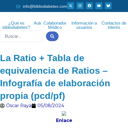
Ir
X
I
F
Y
info@bibliodiabetes.com
-
n
a
o
al
t
s
c
u
w
t
e
t
i
a
b
u
contenido
t
g
o
b
¿Qué es
Autor
Colaborador
Información a
Contactos de
t
r
o
e
bibliodiabetes?
Médico
usuarios
interés
e
a
k
r
m
Search
...
La Ratio + Tabla de
equivalencia de Ratios –
Infografía de elaboración
propia (pcd/pf)
Óscar Raya
05/08/2024
Enlace