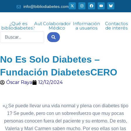
Ir
X
I
F
Y
info@bibliodiabetes.com
-
n
a
o
al
t
s
c
u
w
t
e
t
i
a
b
u
contenido
t
g
o
b
¿Qué es
Autor
Colaborador
Información
Contactos
t
r
o
e
bibliodiabetes?
Médico
a usuarios
de interés
e
a
k
r
m
Search
...
No Es Solo Diabetes –
Fundación DiabetesCERO
Óscar Raya
12/12/2024
«¿Se puede llevar una vida normal y plena con diabetes tipo
1? Se puede, pero con un sobreesfuerzo que muy pocas
personas conocen fuera del paciente y su entorno. De esto,
Valeria y Mari Carmen saben mucho. Por eso ellas son las