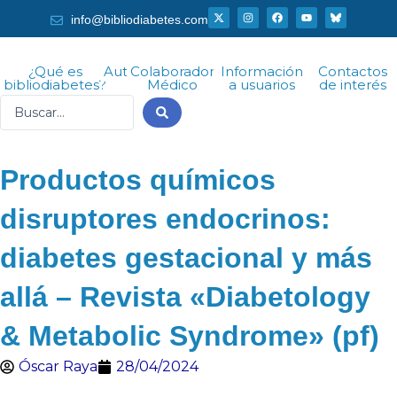
Ir
X
I
F
Y
info@bibliodiabetes.com
-
n
a
o
al
t
s
c
u
w
t
e
t
i
a
b
u
contenido
t
g
o
b
¿Qué es
Autor
Colaborador
Información
Contactos
t
r
o
e
bibliodiabetes?
Médico
a usuarios
de interés
e
a
k
r
m
Search
...
Productos químicos
disruptores endocrinos:
diabetes gestacional y más
allá – Revista «Diabetology
& Metabolic Syndrome» (pf)
Óscar Raya
28/04/2024