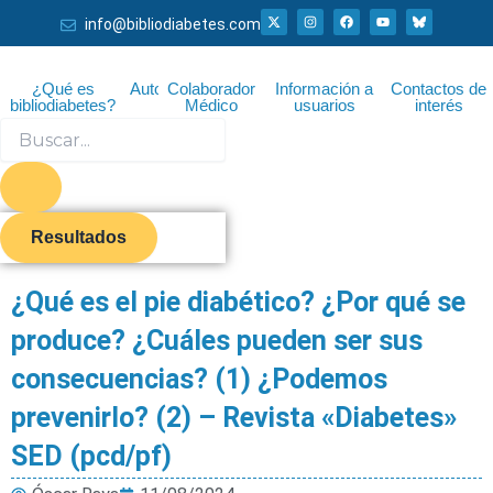
Ir
X
I
F
Y
info@bibliodiabetes.com
-
n
a
o
al
t
s
c
u
w
t
e
t
i
a
b
u
contenido
t
g
o
b
¿Qué es
Autor
Colaborador
Información a
Contactos de
t
r
o
e
bibliodiabetes?
Médico
usuarios
interés
e
a
k
r
m
Search
...
Resultados
¿Qué es el pie diabético? ¿Por qué se
produce? ¿Cuáles pueden ser sus
consecuencias? (1) ¿Podemos
prevenirlo? (2) – Revista «Diabetes»
SED (pcd/pf)