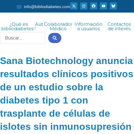
Ir
X
I
F
Y
info@bibliodiabetes.com
-
n
a
o
al
t
s
c
u
w
t
e
t
i
a
b
u
contenido
t
g
o
b
¿Qué es
Autor
Colaborador
Información
Contactos
t
r
o
e
bibliodiabetes?
Médico
a usuarios
de interés
e
a
k
r
m
Search
...
Sana Biotechnology anuncia
resultados clínicos positivos
de un estudio sobre la
diabetes tipo 1 con
trasplante de células de
islotes sin inmunosupresión