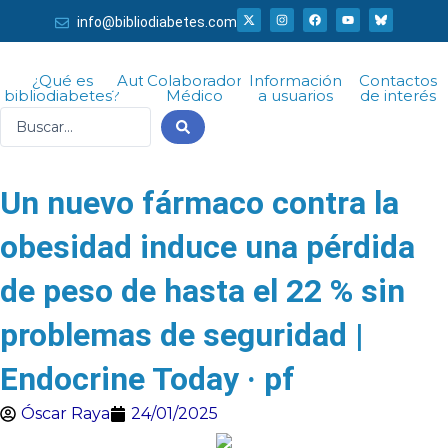
Ir
X
I
F
Y
info@bibliodiabetes.com
-
n
a
o
al
t
s
c
u
w
t
e
t
i
a
b
u
contenido
t
g
o
b
¿Qué es
Autor
Colaborador
Información
Contactos
t
r
o
e
bibliodiabetes?
Médico
a usuarios
de interés
e
a
k
r
m
Search
...
Un nuevo fármaco contra la
obesidad induce una pérdida
de peso de hasta el 22 % sin
problemas de seguridad |
Endocrine Today · pf
Óscar Raya
24/01/2025