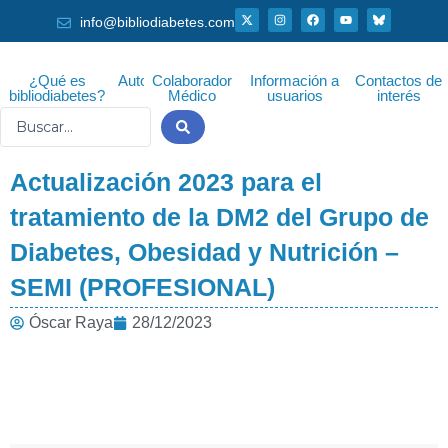
Ir
X
I
F
Y
info@bibliodiabetes.com
-
n
a
o
al
t
s
c
u
w
t
e
t
i
a
b
u
contenido
t
g
o
b
¿Qué es
Autor
Colaborador
Información a
Contactos de
t
r
o
e
bibliodiabetes?
Médico
usuarios
interés
e
a
k
r
m
Search
...
Actualización 2023 para el
tratamiento de la DM2 del Grupo de
Diabetes, Obesidad y Nutrición –
SEMI (PROFESIONAL)
Óscar Raya
28/12/2023