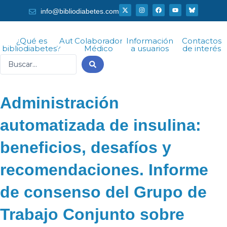
Ir
X
I
F
Y
info@bibliodiabetes.com
-
n
a
o
al
t
s
c
u
w
t
e
t
i
a
b
u
contenido
t
g
o
b
¿Qué es
Autor
Colaborador
Información
Contactos
t
r
o
e
bibliodiabetes?
Médico
a usuarios
de interés
e
a
k
r
m
Search
...
Administración
automatizada de insulina:
beneficios, desafíos y
recomendaciones. Informe
de consenso del Grupo de
Trabajo Conjunto sobre