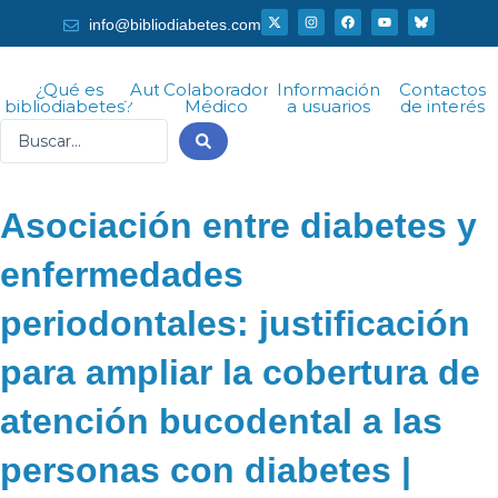
Ir
X
I
F
Y
info@bibliodiabetes.com
-
n
a
o
al
t
s
c
u
w
t
e
t
i
a
b
u
contenido
t
g
o
b
¿Qué es
Autor
Colaborador
Información
Contactos
t
r
o
e
bibliodiabetes?
Médico
a usuarios
de interés
e
a
k
r
m
Search
...
Asociación entre diabetes y
enfermedades
periodontales: justificación
para ampliar la cobertura de
atención bucodental a las
personas con diabetes |