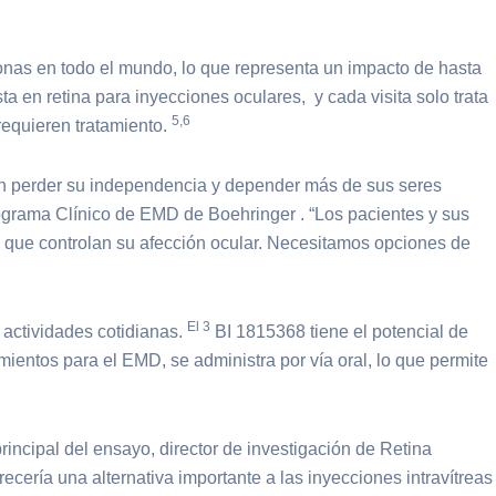
onas en todo el mundo, lo que representa un impacto de hasta
sta en retina para inyecciones oculares,
y cada visita solo trata
5,6
requieren tratamiento.
en perder su independencia y depender más de sus seres
rograma Clínico de EMD de Boehringer
. “Los pacientes y sus
ez que controlan su afección ocular. Necesitamos opciones de
El 3
s actividades cotidianas.
BI 1815368 tiene el potencial de
amientos para el EMD, se administra por vía oral, lo que permite
rincipal del ensayo, director de investigación de Retina
ecería una alternativa importante a las inyecciones intravítreas