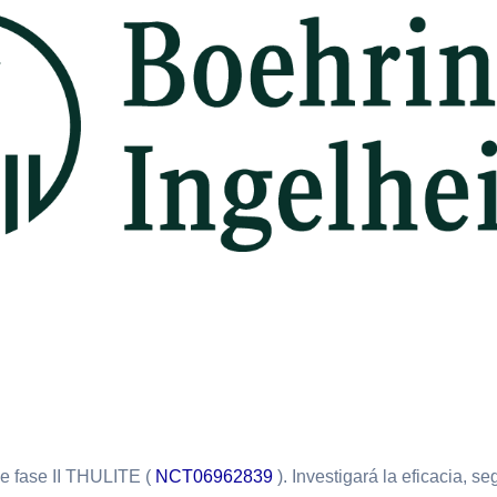
de fase II THULITE (
NCT06962839
). Investigará la eficacia, 