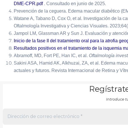
DME-CPR.pdf
. Consultado en junio de 2025.
Prevención de la ceguera. Edema macular diabético (E
Watane A, Tabano D, Cox O, et al. Investigación de la c
Oftalmología Investigativa y Ciencias Visuales. 2023;64
Jampol LM, Glassman AR y Sun J. Evaluación y atención 
Inicio de la fase II del tratamiento oral para la atrofia g
Resultados positivos en el tratamiento de la isquemia m
Abramoff, MD, Fort PE, Han IC, et al.
Oftalmología invest
Sakini ASA, Hamid AK, Alkhuzai, ZA, et al. Edema macula
actuales y futuros. Revista Internacional de Retina y Vít
Regístrate
Introduce t