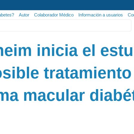
abetes?
Autor
Colaborador Médico
Información a usuarios
Con
eim inicia el estu
sible tratamiento
ma macular diabét