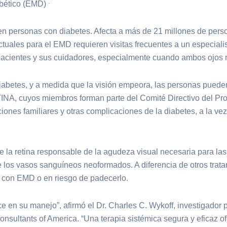
.
abético (EMD)
en personas con diabetes. Afecta a más de 21 millones de pers
tuales para el EMD requieren visitas frecuentes a un especiali
pacientes y sus cuidadores, especialmente cuando ambos ojos 
iabetes, y a medida que la visión empeora, las personas pued
TINA, cuyos miembros forman parte del Comité Directivo del P
iones familiares y otras complicaciones de la diabetes, a la v
l de la retina responsable de la agudeza visual necesaria para la
 de los vasos sanguíneos neoformados. A diferencia de otros trat
s con EMD o en riesgo de padecerlo.
 en su manejo”, afirmó el Dr. Charles C. Wykoff, investigador p
nsultants of America. “Una terapia sistémica segura y eficaz ofr