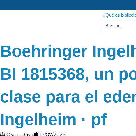
Ir
al
¿Qué es bibliodi
contenido
Search
...
Boehringer Ingelh
BI 1815368, un po
clase para el ede
Ingelheim · pf
Óscar Raya
17/07/2025