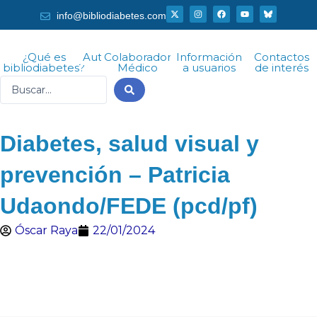
Ir
X
I
F
Y
info@bibliodiabetes.com
-
n
a
o
al
t
s
c
u
w
t
e
t
i
a
b
u
contenido
t
g
o
b
¿Qué es
Autor
Colaborador
Información
Contactos
t
r
o
e
bibliodiabetes?
Médico
a usuarios
de interés
e
a
k
r
m
Search
...
Diabetes, salud visual y
prevención – Patricia
Udaondo/FEDE (pcd/pf)
Óscar Raya
22/01/2024