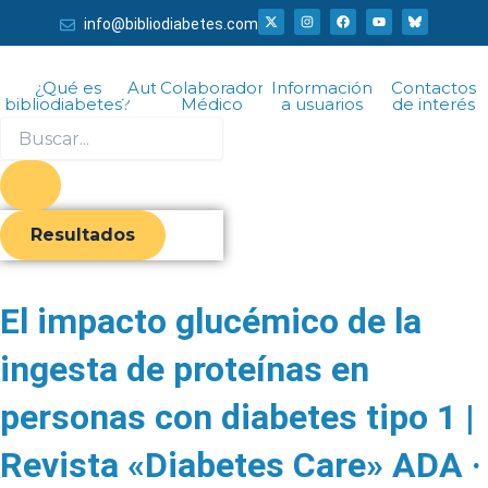
Ir
X
I
F
Y
info@bibliodiabetes.com
-
n
a
o
al
t
s
c
u
w
t
e
t
i
a
b
u
contenido
t
g
o
b
¿Qué es
Autor
Colaborador
Información
Contactos
t
r
o
e
bibliodiabetes?
Médico
a usuarios
de interés
e
a
k
r
m
Search
...
Resultados
El impacto glucémico de la
ingesta de proteínas en
personas con diabetes tipo 1 |
Revista «Diabetes Care» ADA ·