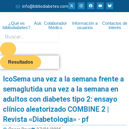
Ir
X
I
F
Y
info@bibliodiabetes.com
-
n
a
o
al
t
s
c
u
w
t
e
t
i
a
b
u
contenido
t
g
o
b
¿Qué es
Autor
Colaborador
Información a
Contactos de
t
r
o
e
bibliodiabetes?
Médico
usuarios
interés
e
a
k
r
m
Search
...
Resultados
IcoSema una vez a la semana frente a
semaglutida una vez a la semana en
adultos con diabetes tipo 2: ensayo
clínico aleatorizado COMBINE 2 |
Revista «Diabetologia» · pf