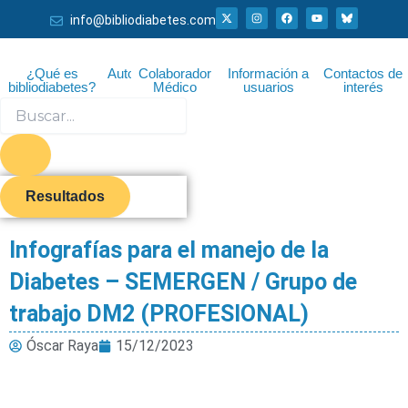
Ir
X
I
F
Y
info@bibliodiabetes.com
-
n
a
o
al
t
s
c
u
w
t
e
t
i
a
b
u
contenido
t
g
o
b
¿Qué es
Autor
Colaborador
Información a
Contactos de
t
r
o
e
bibliodiabetes?
Médico
usuarios
interés
e
a
k
r
m
Search
...
Resultados
Infografías para el manejo de la
Diabetes – SEMERGEN / Grupo de
trabajo DM2 (PROFESIONAL)
Óscar Raya
15/12/2023