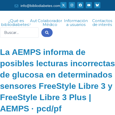
Ir
X
I
F
Y
info@bibliodiabetes.com
-
n
a
o
al
t
s
c
u
w
t
e
t
i
a
b
u
contenido
t
g
o
b
¿Qué es
Autor
Colaborador
Información
Contactos
t
r
o
e
bibliodiabetes?
Médico
a usuarios
de interés
e
a
k
r
m
Search
...
La AEMPS informa de
posibles lecturas incorrectas
de glucosa en determinados
sensores FreeStyle Libre 3 y
FreeStyle Libre 3 Plus |
AEMPS · pcd/pf