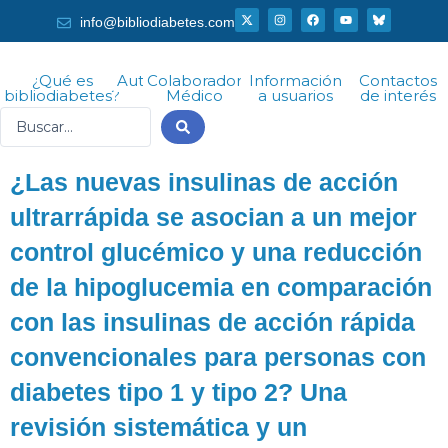
Ir
X
I
F
Y
info@bibliodiabetes.com
-
n
a
o
al
t
s
c
u
w
t
e
t
i
a
b
u
contenido
t
g
o
b
¿Qué es
Autor
Colaborador
Información
Contactos
t
r
o
e
bibliodiabetes?
Médico
a usuarios
de interés
e
a
k
r
m
Search
...
¿Las nuevas insulinas de acción
ultrarrápida se asocian a un mejor
control glucémico y una reducción
de la hipoglucemia en comparación
con las insulinas de acción rápida
convencionales para personas con
diabetes tipo 1 y tipo 2? Una
revisión sistemática y un