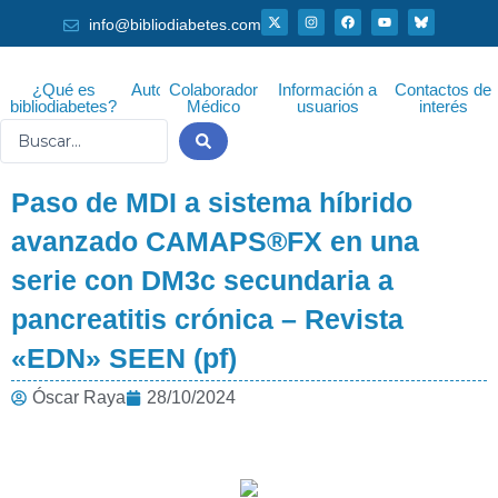
Ir
X
I
F
Y
info@bibliodiabetes.com
-
n
a
o
al
t
s
c
u
w
t
e
t
i
a
b
u
contenido
t
g
o
b
¿Qué es
Autor
Colaborador
Información a
Contactos de
t
r
o
e
bibliodiabetes?
Médico
usuarios
interés
e
a
k
r
m
Search
...
Paso de MDI a sistema híbrido
avanzado CAMAPS®FX en una
serie con DM3c secundaria a
pancreatitis crónica – Revista
«EDN» SEEN (pf)
Óscar Raya
28/10/2024