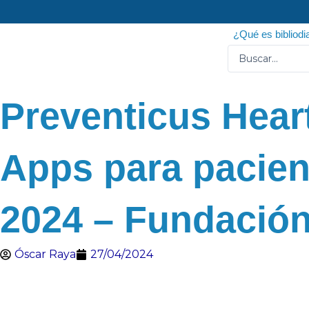
Ir
al
¿Qué es bibliodi
contenido
Search
...
Preventicus Hear
Apps para pacien
2024 – Fundación
Óscar Raya
27/04/2024