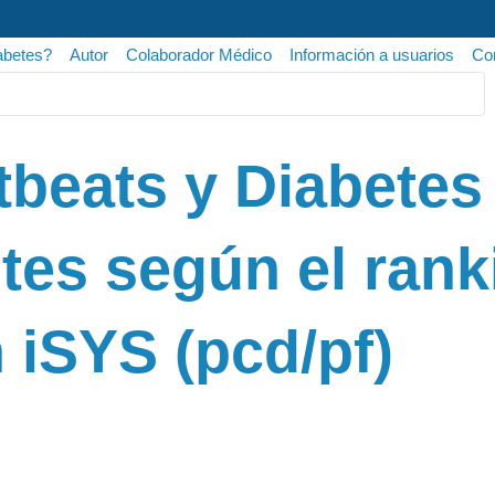
abetes?
Autor
Colaborador Médico
Información a usuarios
Con
tbeats y Diabetes
tes según el ran
 iSYS (pcd/pf)