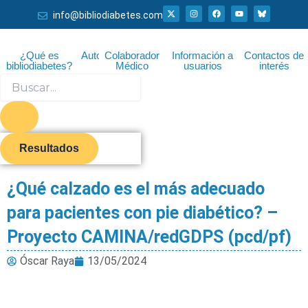
Ir
X
I
F
Y
info@bibliodiabetes.com
-
n
a
o
al
t
s
c
u
w
t
e
t
i
a
b
u
contenido
t
g
o
b
¿Qué es
Autor
Colaborador
Información a
Contactos de
t
r
o
e
bibliodiabetes?
Médico
usuarios
interés
e
a
k
r
m
Search
...
Resultados
¿Qué calzado es el más adecuado
para pacientes con pie diabético? –
Proyecto CAMINA/redGDPS (pcd/pf)
Óscar Raya
13/05/2024