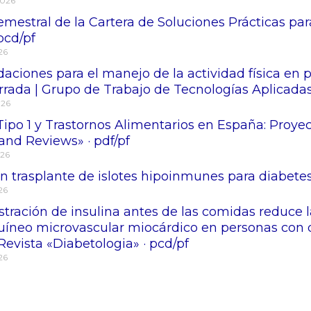
2026
mestral de la Cartera de Soluciones Prácticas para
 pcd/pf
026
ciones para el manejo de la actividad física en 
rrada | Grupo de Trabajo de Tecnologías Aplicadas
026
Tipo 1 y Trastornos Alimentarios en España: Proy
and Reviews» · pdf/pf
026
 trasplante de islotes hipoinmunes para diabetes 
026
stración de insulina antes de las comidas reduce 
uíneo microvascular miocárdico en personas con di
Revista «Diabetologia» · pcd/pf
026