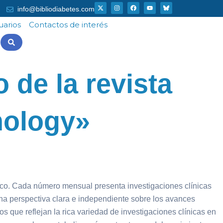
X
I
F
Y
info@bibliodiabetes.com
-
n
a
o
t
s
c
u
w
t
e
t
uarios
Contactos de interés
i
a
b
u
t
g
o
b
t
r
o
e
e
a
k
r
m
 de la revista
nology»
nico. Cada número mensual presenta investigaciones clínicas
una perspectiva clara e independiente sobre los avances
s que reflejan la rica variedad de investigaciones clínicas en