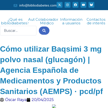
Ir
X
I
F
Y
info@bibliodiabetes.com
-
n
a
o
al
t
s
c
u
w
t
e
t
i
a
b
u
contenido
t
g
o
b
¿Qué es
Autor
Colaborador
Información
Contactos
t
r
o
e
bibliodiabetes?
Médico
a usuarios
de interés
e
a
k
r
m
Search
...
Cómo utilizar Baqsimi 3 mg
polvo nasal (glucagón) |
Agencia Española de
Medicamentos y Productos
Sanitarios (AEMPS) · pcd/pf
Óscar Raya
20/04/2025