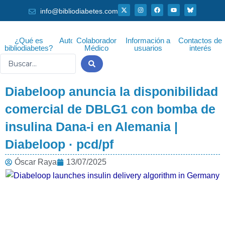
Ir
X
I
F
Y
info@bibliodiabetes.com
-
n
a
o
al
t
s
c
u
w
t
e
t
i
a
b
u
contenido
t
g
o
b
¿Qué es
Autor
Colaborador
Información a
Contactos de
t
r
o
e
bibliodiabetes?
Médico
usuarios
interés
e
a
k
r
m
Search
...
Diabeloop anuncia la disponibilidad
comercial de DBLG1 con bomba de
insulina Dana-i en Alemania |
Diabeloop · pcd/pf
Óscar Raya
13/07/2025