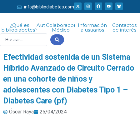
Ir
X
I
F
Y
info@bibliodiabetes.com
-
n
a
o
al
t
s
c
u
w
t
e
t
i
a
b
u
contenido
t
g
o
b
¿Qué es
Autor
Colaborador
Información
Contactos
t
r
o
e
bibliodiabetes?
Médico
a usuarios
de interés
e
a
k
r
m
Search
...
Efectividad sostenida de un Sistema
Híbrido Avanzado de Circuito Cerrado
en una cohorte de niños y
adolescentes con Diabetes Tipo 1 –
Diabetes Care (pf)
Óscar Raya
25/04/2024