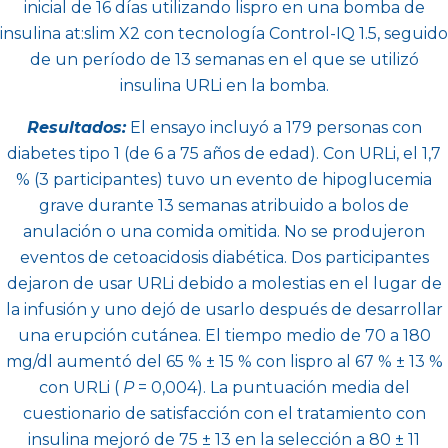
inicial de 16 días utilizando lispro en una bomba de
insulina at:slim X2 con tecnología Control-IQ 1.5, seguido
de un período de 13 semanas en el que se utilizó
insulina URLi en la bomba.
Resultados:
El ensayo incluyó a 179 personas con
diabetes tipo 1 (de 6 a 75 años de edad). Con URLi, el 1,7
% (3 participantes) tuvo un evento de hipoglucemia
grave durante 13 semanas atribuido a bolos de
anulación o una comida omitida. No se produjeron
eventos de cetoacidosis diabética. Dos participantes
dejaron de usar URLi debido a molestias en el lugar de
la infusión y uno dejó de usarlo después de desarrollar
una erupción cutánea. El tiempo medio de 70 a 180
mg/dl aumentó del 65 % ± 15 % con lispro al 67 % ± 13 %
con URLi (
P
= 0,004). La puntuación media del
cuestionario de satisfacción con el tratamiento con
insulina mejoró de 75 ± 13 en la selección a 80 ± 11