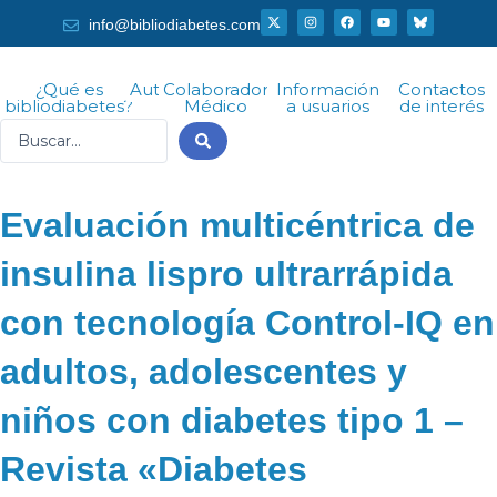
Ir
X
I
F
Y
info@bibliodiabetes.com
-
n
a
o
al
t
s
c
u
w
t
e
t
i
a
b
u
contenido
t
g
o
b
¿Qué es
Autor
Colaborador
Información
Contactos
t
r
o
e
bibliodiabetes?
Médico
a usuarios
de interés
e
a
k
r
m
Search
...
Evaluación multicéntrica de
insulina lispro ultrarrápida
con tecnología Control-IQ en
adultos, adolescentes y
niños con diabetes tipo 1 –
Revista «Diabetes