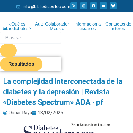
Ir
X
I
F
Y
info@bibliodiabetes.com
-
n
a
o
al
t
s
c
u
w
t
e
t
i
a
b
u
contenido
t
g
o
b
¿Qué es
Autor
Colaborador
Información a
Contactos de
t
r
o
e
bibliodiabetes?
Médico
usuarios
interés
e
a
k
r
m
Search
...
Resultados
La complejidad interconectada de la
diabetes y la depresión | Revista
«Diabetes Spectrum» ADA · pf
Óscar Raya
18/02/2025