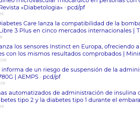
uíneo microvascular miocárdico en personas con di
Revista «Diabetologia» · pcd/pf
026
abetes Care lanza la compatibilidad de la bomba d
Libre 3 Plus en cinco mercados internacionales |
26
anza los sensores Instinct en Europa, ofreciendo 
es con los mismos resultados comprobados | Mini
2026
informa de un riesgo de suspensión de la admini
80G | AEMPS · pcd/pf
026
mas automatizados de administración de insulina
abetes tipo 2 y la diabetes tipo 1 durante el emba
026