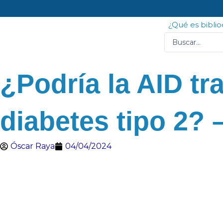
Ir
al
¿Qué es bibli
contenido
Search
...
¿Podría la AID tr
diabetes tipo 2? –
Óscar Raya
04/04/2024