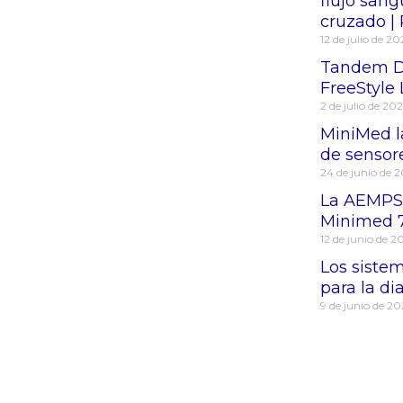
flujo sang
cruzado | 
12 de julio de 2
Tandem Di
FreeStyle 
2 de julio de 20
MiniMed l
de sensor
24 de junio de 
La AEMPS 
Minimed 7
12 de junio de 2
Los siste
para la di
9 de junio de 2