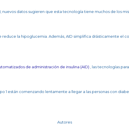
o 1, nuevos datos sugieren que esta tecnología tiene muchos de los mi
ue reduce la hipoglucemia. Además, AID simplifica drásticamente el co
utomatizados de administración de insulina (AID)
, las tecnologías pa
ipo 1 están comenzando lentamente a llegar a las personas con diabete
Autores