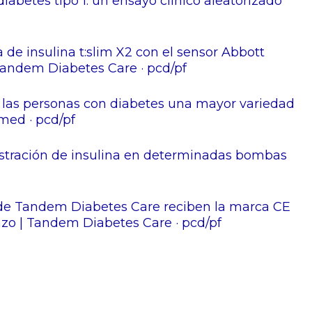
abetes tipo 1: un ensayo clínico aleatorizado
e insulina t:slim X2 con el sensor Abbott
 Tandem Diabetes Care · pcd/pf
a las personas con diabetes una mayor variedad
med · pcd/pf
stración de insulina en determinadas bombas
 de Tandem Diabetes Care reciben la marca CE
razo | Tandem Diabetes Care · pcd/pf