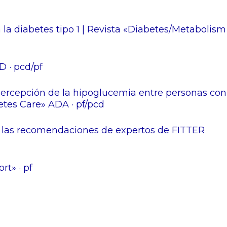
n la diabetes tipo 1 | Revista «Diabetes/Metabolism
D · pcd/pf
 percepción de la hipoglucemia entre personas con
betes Care» ADA · pf/pcd
n las recomendaciones de expertos de FITTER
rt» · pf