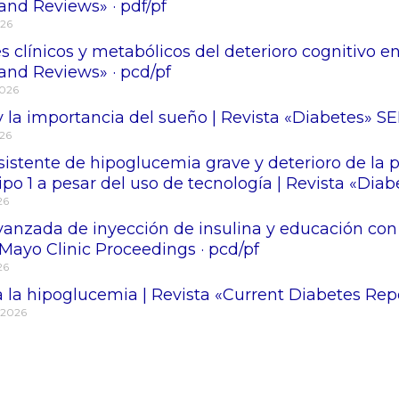
and Reviews» · pdf/pf
026
s clínicos y metabólicos del deterioro cognitivo e
and Reviews» · pcd/pf
2026
 la importancia del sueño | Revista «Diabetes» SE
026
sistente de hipoglucemia grave y deterioro de la
ipo 1 a pesar del uso de tecnología | Revista «Dia
26
vanzada de inyección de insulina y educación co
Mayo Clinic Proceedings · pcd/pf
26
 la hipoglucemia | Revista «Current Diabetes Repo
 2026