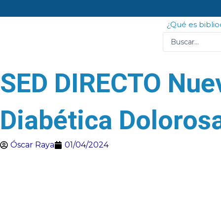
Ir
al
¿Qué es bibli
contenido
Search
...
SED DIRECTO Nuevo
Diabética Doloros
Óscar Raya
01/04/2024