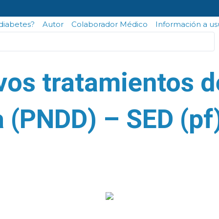
odiabetes?
Autor
Colaborador Médico
Información a us
s tratamientos de
a (PNDD) – SED (pf