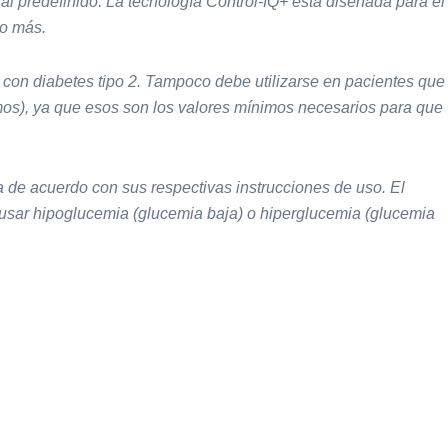
l predefinido. La tecnología Control-IQ+ está diseñada para el
 o más.
on diabetes tipo 2. Tampoco debe utilizarse en pacientes que
ramos), ya que esos son los valores mínimos necesarios para que
 de acuerdo con sus respectivas instrucciones de uso. El
causar hipoglucemia (glucemia baja) o hiperglucemia (glucemia