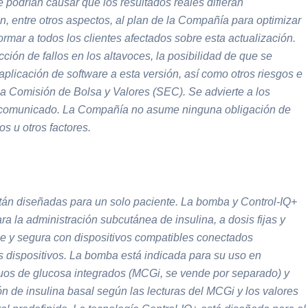
 podrían causar que los resultados reales difieran
n, entre otros aspectos, al plan de la Compañía para optimizar
rmar a todos los clientes afectados sobre esta actualización.
ión de fallos en los altavoces, la posibilidad de que se
aplicación de software a esta versión, así como otros riesgos e
la Comisión de Bolsa y Valores (SEC). Se advierte a los
ste comunicado. La Compañía no asume ninguna obligación de
s u otros factores.
tán diseñadas para un solo paciente. La bomba y Control-IQ+
 la administración subcutánea de insulina, a dosis fijas y
ble y segura con dispositivos compatibles conectados
os dispositivos. La bomba está indicada para su uso en
uos de glucosa integrados (MCGi, se vende por separado) y
 de insulina basal según las lecturas del MCGi y los valores