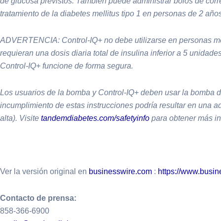
de glucosa previstos. También puede administrar bolos de corr
tratamiento de la diabetes mellitus tipo 1 en personas de 2 año
ADVERTENCIA: Control-IQ+ no debe utilizarse en personas meno
requieran una dosis diaria total de insulina inferior a 5 unida
Control-IQ+ funcione de forma segura.
Los usuarios de la bomba y Control-IQ+ deben usar la bomba d
incumplimiento de estas instrucciones podría resultar en una a
alta). Visite
tandemdiabetes.com/safetyinfo
para obtener más in
Ver la versión original en
businesswire.com
:
https://www.busi
Contacto de prensa:
858-366-6900