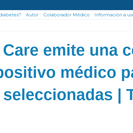
odiabetes?
Autor
Colaborador Médico
Información a us
Care emite una c
spositivo médico 
2 seleccionadas |