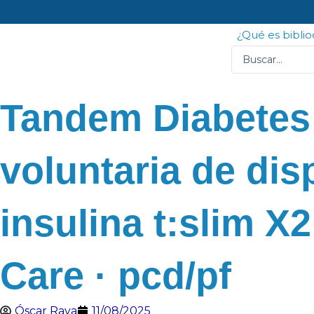
Ir
al
¿Qué es bibli
contenido
Search
...
Tandem Diabetes 
voluntaria de di
insulina t:slim X
Care · pcd/pf
Óscar Raya
11/08/2025