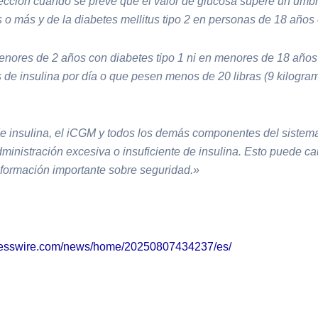
ección cuando se prevé que el valor de glucosa supere un umbra
s o más y de la diabetes mellitus tipo 2 en personas de 18 años
res de 2 años con diabetes tipo 1 ni en menores de 18 años c
des de insulina por día o que pesen menos de 20 libras (9 kilog
e insulina, el iCGM y todos los demás componentes del sistema
dministración excesiva o insuficiente de insulina. Esto puede 
formación importante sobre seguridad.»
nesswire.com/news/home/20250807434237/es/