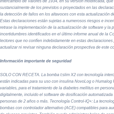
Intercambio de Valores de 1934, en su versión modificada, que 
sustancialmente de los previstos o proyectados en las declarac
la detección de fallos en los altavoces con esta actualización 
Estas declaraciones están sujetas a numerosos riesgos e incert
retrase la implementación de la actualización de software y la p
incertidumbres identificados en el último informe anual de la 
lectores que no confíen indebidamente en estas declaraciones
actualizar ni revisar ninguna declaración prospectiva de este 
Información importante de seguridad
SOLO CON RECETA. La bomba t:slim X2 con tecnología interoper
están indicadas para su uso con insulina NovoLog o Humalog
variables, para el tratamiento de la diabetes mellitus en pers
digitalmente, incluido el software de dosificación automatizada
personas de 2 años o más.
Tecnología Control-IQ+:
La tecnolog
bombas con controlador alternativo (ACE) compatibles para aum