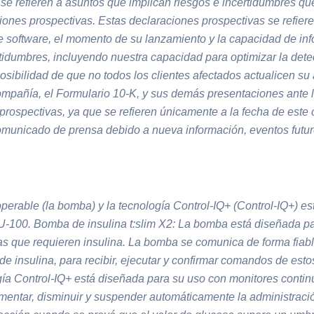
se refieren a asuntos que implican riesgos e incertidumbres que
iones prospectivas. Estas declaraciones prospectivas se refiere
de software, el momento de su lanzamiento y la capacidad de info
idumbres, incluyendo nuestra capacidad para optimizar la detecc
osibilidad de que no todos los clientes afectados actualicen su 
Compañía, el Formulario 10-K, y sus demás presentaciones ante 
 prospectivas, ya que se refieren únicamente a la fecha de e
comunicado de prensa debido a nueva información, eventos futuro
able (la bomba) y la tecnología Control-IQ+ (Control-IQ+) es
 U-100.
Bomba de insulina t:slim X2:
La bomba está diseñada para
onas que requieren insulina. La bomba se comunica de forma fia
 de insulina, para recibir, ejecutar y confirmar comandos de est
ía Control-IQ+ está diseñada para su uso con monitores contin
entar, disminuir y suspender automáticamente la administración